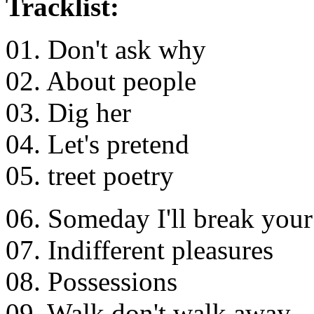
Tracklist:
01. Don't ask why
02. About people
03. Dig her
04. Let's pretend
05. treet poetry
06. Someday I'll break your
07. Indifferent pleasures
08. Possessions
09. Walk don't walk away