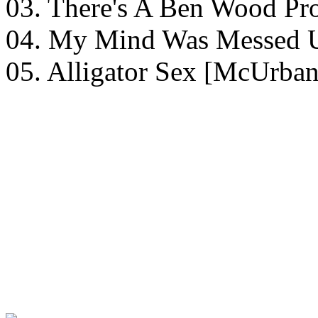
03. There's A Ben Wood P
04. My Mind Was Messed 
05. Alligator Sex [McUrba