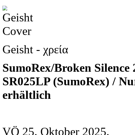
Geisht - χρεία
SumoRex/Broken Silence 
SR025LP (SumoRex) / Nur
erhältlich
VÖ 25. Oktober 2025.