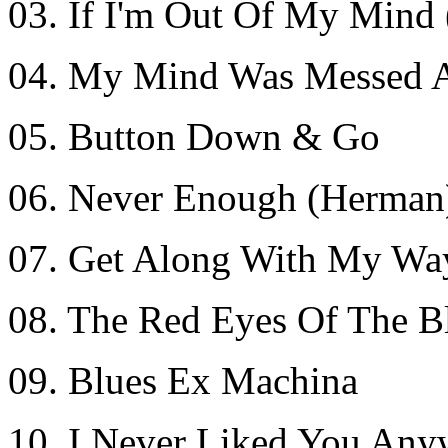
03. If I'm Out Of My Mind (
04. My Mind Was Messed A
05. Button Down & Go
06. Never Enough (Herman
07. Get Along With My Wa
08. The Red Eyes Of The Bl
09. Blues Ex Machina
10. I Never Liked You An